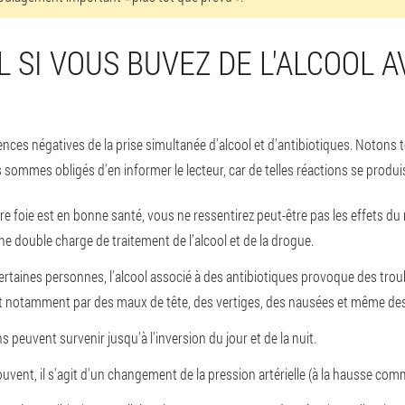
IL SI VOUS BUVEZ DE L'ALCOOL 
s négatives de la prise simultanée d'alcool et d'antibiotiques. Notons 
sommes obligés d'en informer le lecteur, car de telles réactions se produi
otre foie est en bonne santé, vous ne ressentirez peut-être pas les effets du
ne double charge de traitement de l’alcool et de la drogue.
certaines personnes, l'alcool associé à des antibiotiques provoque des tr
duit notamment par des maux de tête, des vertiges, des nausées et même de
s peuvent survenir jusqu'à l'inversion du jour et de la nuit.
ouvent, il s'agit d'un changement de la pression artérielle (à la hausse comm