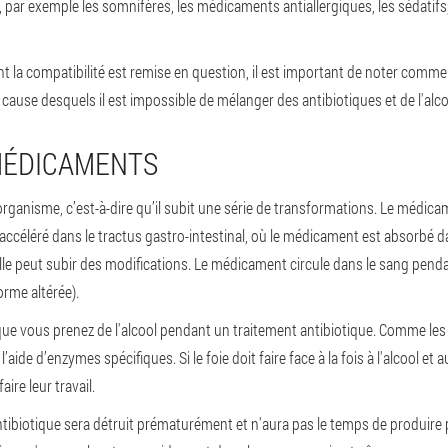
ar exemple les somnifères, les médicaments antiallergiques, les sédatifs, 
ont la compatibilité est remise en question, il est important de noter comme
use desquels il est impossible de mélanger des antibiotiques et de l'alco
MÉDICAMENTS
rganisme, c’est-à-dire qu’il subit une série de transformations. Le médi
accéléré dans le tractus gastro-intestinal, où le médicament est absorbé dan
lle peut subir des modifications. Le médicament circule dans le sang penda
orme altérée).
ue vous prenez de l'alcool pendant un traitement antibiotique. Comme les
l’aide d’enzymes spécifiques. Si le foie doit faire face à la fois à l'alcool e
ire leur travail.
antibiotique sera détruit prématurément et n'aura pas le temps de produire 