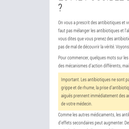
?
On vous a prescrit des antibiotiques et vo
faut pas mélanger les antibiotiques et l
vous dites que vous prenez des antibioti
pas de mal de découvrir la vérité. Voyon
Pour commencer, quelques mots sur les a
des mécanismes d'action différents, mais 
Important.
Les antibiotiques ne sont pa
grippe et de rhume, la prise d’antibi
aiguës prennent immédiatement des ant
de votre médecin.
Comme les autres médicaments, les antibio
d'effets secondaires peut augmenter. De p