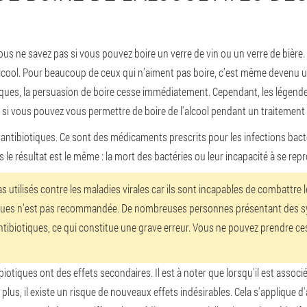
us ne savez pas si vous pouvez boire un verre de vin ou un verre de bière. Il
'alcool. Pour beaucoup de ceux qui n’aiment pas boire, c’est même devenu 
ques, la persuasion de boire cesse immédiatement. Cependant, les légendes
s si vous pouvez vous permettre de boire de l'alcool pendant un traitement 
ntibiotiques. Ce sont des médicaments prescrits pour les infections bacté
le résultat est le même : la mort des bactéries ou leur incapacité à se repr
s utilisés contre les maladies virales car ils sont incapables de combattre 
otiques n’est pas recommandée. De nombreuses personnes présentant des 
ibiotiques, ce qui constitue une grave erreur. Vous ne pouvez prendre ce
tiques ont des effets secondaires. Il est à noter que lorsqu'il est associé
lus, il existe un risque de nouveaux effets indésirables. Cela s'applique d