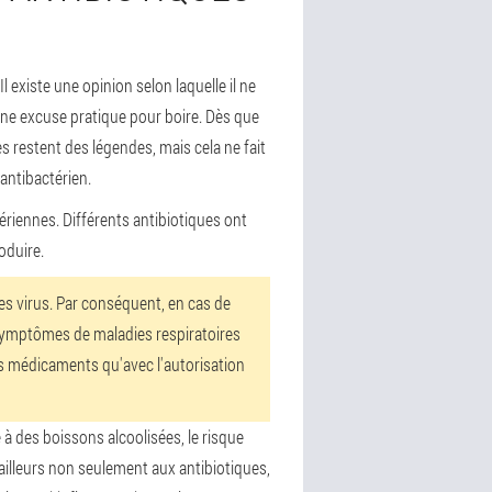
 existe une opinion selon laquelle il ne
une excuse pratique pour boire. Dès que
 restent des légendes, mais cela ne fait
antibactérien.
riennes. Différents antibiotiques ont
oduire.
les virus. Par conséquent, en cas de
symptômes de maladies respiratoires
s médicaments qu'avec l'autorisation
 à des boissons alcoolisées, le risque
'ailleurs non seulement aux antibiotiques,