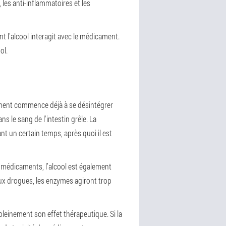
les anti-inflammatoires et les
nt l'alcool interagit avec le médicament.
ol.
cament commence déjà à se désintégrer
s le sang de l'intestin grêle. La
nt un certain temps, après quoi il est
 médicaments, l’alcool est également
t aux drogues, les enzymes agiront trop
pleinement son effet thérapeutique. Si la