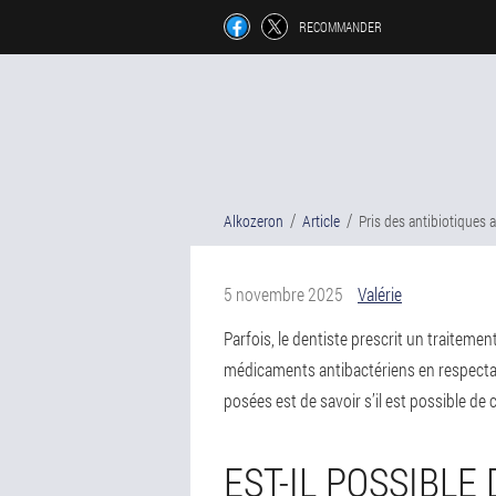
RECOMMANDER
Alkozeron
Article
Pris des antibiotiques a
5 novembre 2025
Valérie
Parfois, le dentiste prescrit un traiteme
médicaments antibactériens en respectan
posées est de savoir s’il est possible de
EST-IL POSSIBLE