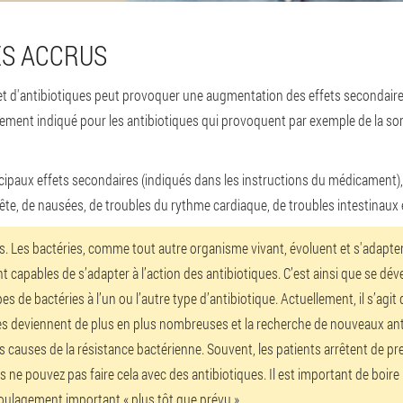
ES ACCRUS
l et d'antibiotiques peut provoquer une augmentation des effets secondaire
lièrement indiqué pour les antibiotiques qui provoquent par exemple de la 
cipaux effets secondaires (indiqués dans les instructions du médicament
 tête, de nausées, de troubles du rythme cardiaque, de troubles intestinau
s.
Les bactéries, comme tout autre organisme vivant, évoluent et s'adapte
t capables de s’adapter à l’action des antibiotiques. C’est ainsi que se dév
ypes de bactéries à l’un ou l’autre type d’antibiotique. Actuellement, il s’ag
es deviennent de plus en plus nombreuses et la recherche de nouveaux antibio
des causes de la résistance bactérienne. Souvent, les patients arrêtent de
 ne pouvez pas faire cela avec des antibiotiques. Il est important de boire l
ulagement important « plus tôt que prévu ».