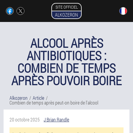
SITE OFFICIEL
ALKOZERON
ALCOOL APRÈS
ANTIBIOTIQUES :
COMBIEN DE TEMPS
APRÈS POUVOIR BOIRE
Alkozeron
Article
Combien de temps après peut-on boire de l'alcool
20 octobre 2025
J Brian Randle